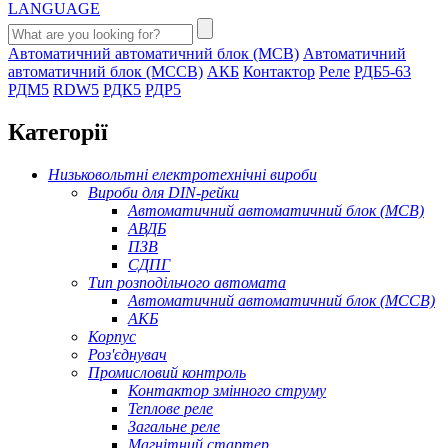
LANGUAGE
Автоматичний автоматичний блок (MCB)
Автоматичний
автоматичний блок (MCCB)
АКБ
Контактор
Реле
РДБ5-63
РДМ5
RDW5
РДК5
РДР5
Категорії
Низьковольтні електротехнічні вироби
Вироби для DIN-рейки
Автоматичний автоматичний блок (MCB)
АВДБ
ПЗВ
СДПГ
Тип розподільчого автомата
Автоматичний автоматичний блок (MCCB)
АКБ
Корпус
Роз'єднувач
Промисловий контроль
Контактор змінного струму
Теплове реле
Загальне реле
Магнітний стартер