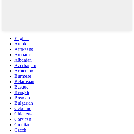
English
Arabic
Afrikaans
Amharic
Albanian
Azerbaijani
Armenian
Burmese
Belarusian
Basque
Bengali
Bosnian
Bulgarian
Cebuano
Chichewa
Corsican
Croatian
Czech