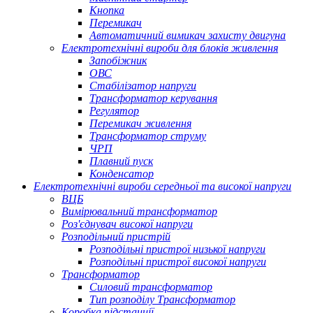
Кнопка
Перемикач
Автоматичний вимикач захисту двигуна
Електротехнічні вироби для блоків живлення
Запобіжник
ОВС
Стабілізатор напруги
Трансформатор керування
Регулятор
Перемикач живлення
Трансформатор струму
ЧРП
Плавний пуск
Конденсатор
Електротехнічні вироби середньої та високої напруги
ВЦБ
Вимірювальний трансформатор
Роз'єднувач високої напруги
Розподільний пристрій
Розподільні пристрої низької напруги
Розподільні пристрої високої напруги
Трансформатор
Силовий трансформатор
Тип розподілу Трансформатор
Коробка підстанції