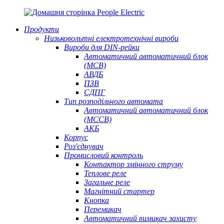
Продукти
Низьковольтні електротехнічні вироби
Вироби для DIN-рейки
Автоматичний автоматичний блок
(MCB)
АВДБ
ПЗВ
СДПГ
Тип розподільчого автомата
Автоматичний автоматичний блок
(MCCB)
АКБ
Корпус
Роз'єднувач
Промисловий контроль
Контактор змінного струму
Теплове реле
Загальне реле
Магнітний стартер
Кнопка
Перемикач
Автоматичний вимикач захисту