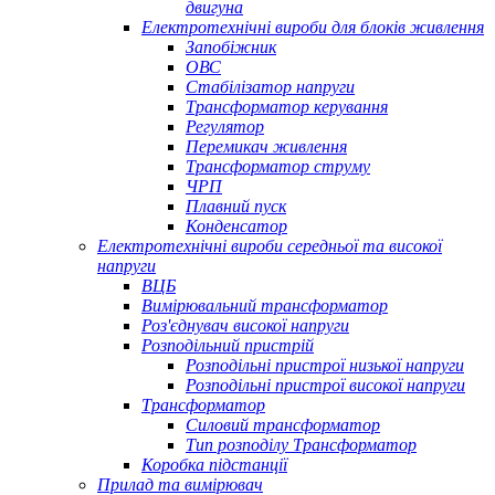
двигуна
Електротехнічні вироби для блоків живлення
Запобіжник
ОВС
Стабілізатор напруги
Трансформатор керування
Регулятор
Перемикач живлення
Трансформатор струму
ЧРП
Плавний пуск
Конденсатор
Електротехнічні вироби середньої та високої
напруги
ВЦБ
Вимірювальний трансформатор
Роз'єднувач високої напруги
Розподільний пристрій
Розподільні пристрої низької напруги
Розподільні пристрої високої напруги
Трансформатор
Силовий трансформатор
Тип розподілу Трансформатор
Коробка підстанції
Прилад та вимірювач