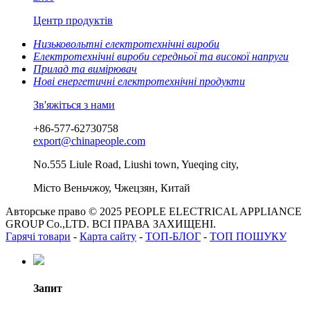
Центр продуктів
Низьковольтні електротехнічні вироби
Електротехнічні вироби середньої та високої напруги
Прилад та вимірювач
Нові енергетичні електротехнічні продукти
Зв'яжіться з нами
+86-577-62730758
export@chinapeople.com
No.555 Liule Road, Liushi town, Yueqing city,
Місто Веньчжоу, Чжецзян, Китай
Авторське право © 2025 PEOPLE ELECTRICAL APPLIANCE
GROUP Co.,LTD. ВСІ ПРАВА ЗАХИЩЕНІ.
Гарячі товари
-
Карта сайту
-
ТОП-БЛОГ
-
ТОП ПОШУКУ
Запит